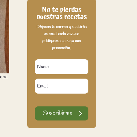
No te pierdas
nuestras recetas
Déjanos tu correo y recibirás
un email cada vez que
publiquemos o haya una
promoción.
vena
Suscribirme