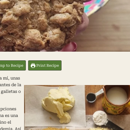
p to Recipe
Print Recipe
a mí, unas
antes de la
galletas o
opciones
na es una
ino el
ndemia. Así