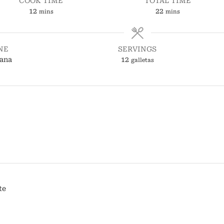
COOK TIME
TOTAL TIME
minutes
minutes
12
22
mins
mins
NE
SERVINGS
iana
12
galletas
te