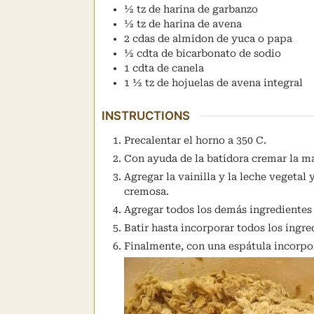
½
tz
de harina de garbanzo
½
tz
de harina de avena
2
cdas
de almidon de yuca o papa
½
cdta
de bicarbonato de sodio
1
cdta
de canela
1 ½
tz
de hojuelas de avena integral
INSTRUCTIONS
Precalentar el horno a 350 C.
Con ayuda de la batidora cremar la ma
Agregar la vainilla y la leche vegeta
cremosa.
Agregar todos los demás ingredientes 
Batir hasta incorporar todos los ing
Finalmente, con una espátula incorpor