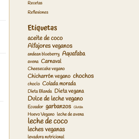
Recetas
Reflexiones
Etiquetas
aceite de coco
Alfajores veganos
Aquafaba
andean blueberry
Carnaval
avena
Cheesecake vegano
chochos
Chicharrón vegano
Colada morada
choclo
Dieta vegana
Dieta Blanda
Dulce de leche vegano
garbanzos
Ecuador
Glutén
Huevo Vegano
leche de avena
leche de coco
leches veganas
levadura nutricional