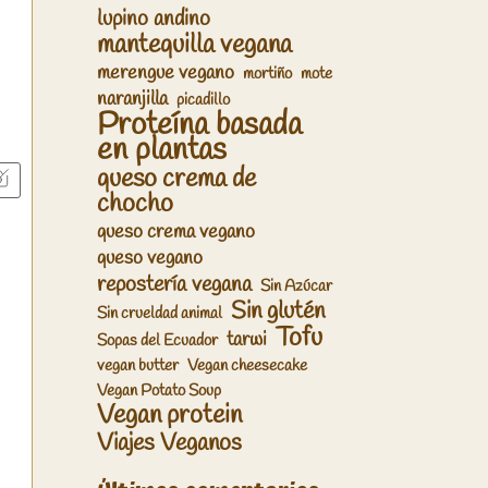
lupino andino
mantequilla vegana
merengue vegano
mortiño
mote
naranjilla
picadillo
Proteína basada
en plantas
queso crema de
chocho
queso crema vegano
queso vegano
repostería vegana
Sin Azúcar
Sin glutén
Sin crueldad animal
Tofu
tarwi
Sopas del Ecuador
vegan butter
Vegan cheesecake
Vegan Potato Soup
Vegan protein
Viajes Veganos