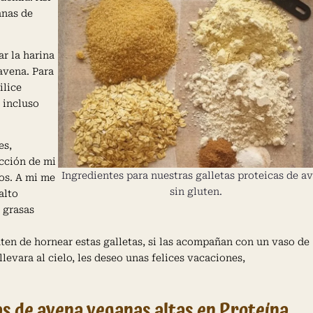
anas de
ar la harina
avena. Para
ilice
 incluso
es,
icción de mi
Ingredientes para nuestras galletas proteicas de a
jos. A mi me
sin gluten.
alto
 grasas
en de hornear estas galletas, si las acompañan con un vaso de
llevara al cielo, les deseo unas felices vacaciones,
as de avena veganas altas en Proteína