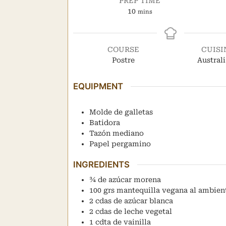
PREP TIME
minutes
10
mins
COURSE
CUISI
Postre
Austral
EQUIPMENT
Molde de galletas
Batidora
Tazón mediano
Papel pergamino
INGREDIENTS
¾
de azúcar morena
100
grs
mantequilla vegana al ambien
2
cdas
de azúcar blanca
2
cdas
de leche vegetal
1
cdta
de vainilla