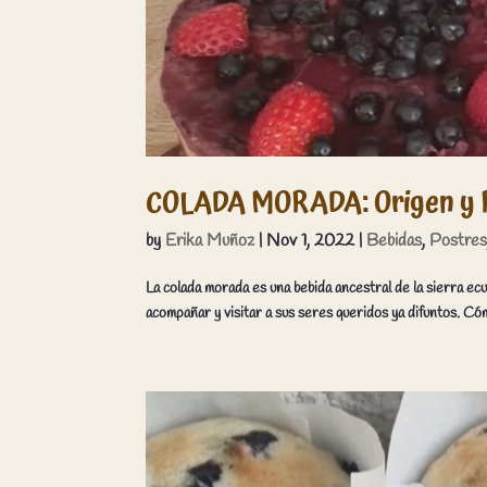
COLADA MORADA: Origen y R
by
Erika Muñoz
|
Nov 1, 2022
|
Bebidas
,
Postre
La colada morada es una bebida ancestral de la sierra ecu
acompañar y visitar a sus seres queridos ya difuntos. Cómo