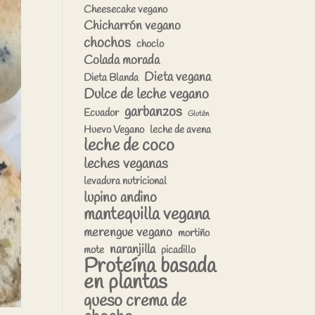
Cheesecake vegano
Chicharrón vegano
chochos
choclo
Colada morada
Dieta vegana
Dieta Blanda
Dulce de leche vegano
garbanzos
Ecuador
Glutén
Huevo Vegano
leche de avena
leche de coco
leches veganas
levadura nutricional
lupino andino
mantequilla vegana
merengue vegano
mortiño
naranjilla
mote
picadillo
Proteína basada
en plantas
queso crema de