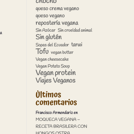
chocho
queso crema vegano
queso vegano
repostería vegana
Sin Azúcar
Sin crueldad animal
la
Sin glutén
tarwi
Sopas del Ecuador
Tofu
vegan butter
Vegan cheesecake
Vegan Potato Soup
Vegan protein
Viajes Veganos
Últimos
comentarios
Francisco Armendariz
en
MOQUECA VEGANA –
RECETA BRASILERA CON
HONGOS OSTRA