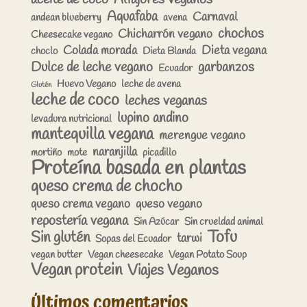
Aquafaba
Carnaval
andean blueberry
avena
chochos
Chicharrón vegano
Cheesecake vegano
Colada morada
Dieta vegana
choclo
Dieta Blanda
Dulce de leche vegano
garbanzos
Ecuador
Huevo Vegano
leche de avena
Glutén
leche de coco
leches veganas
lupino andino
levadura nutricional
mantequilla vegana
merengue vegano
naranjilla
mortiño
mote
picadillo
Proteína basada en plantas
queso crema de chocho
queso crema vegano
queso vegano
repostería vegana
Sin Azúcar
Sin crueldad animal
Tofu
Sin glutén
tarwi
Sopas del Ecuador
vegan butter
Vegan cheesecake
Vegan Potato Soup
Vegan protein
Viajes Veganos
Últimos comentarios