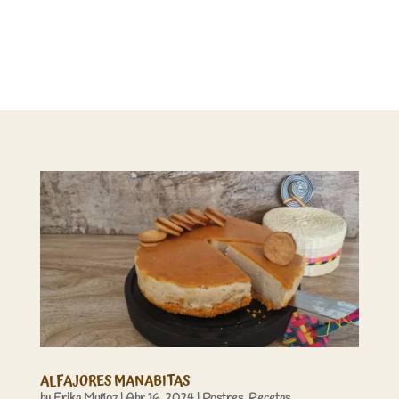
ALFAJORES MANABITAS
by
Erika Muñoz
|
Abr 16, 2024
|
Postres
,
Recetas