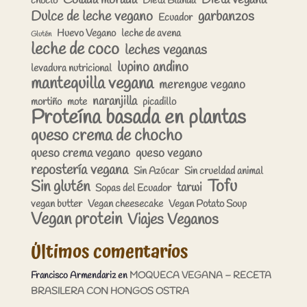
choclo
Dieta Blanda
Dulce de leche vegano
garbanzos
Ecuador
Huevo Vegano
leche de avena
Glutén
leche de coco
leches veganas
lupino andino
levadura nutricional
mantequilla vegana
merengue vegano
naranjilla
mortiño
mote
picadillo
Proteína basada en plantas
queso crema de chocho
queso crema vegano
queso vegano
repostería vegana
Sin Azúcar
Sin crueldad animal
Tofu
Sin glutén
tarwi
Sopas del Ecuador
vegan butter
Vegan cheesecake
Vegan Potato Soup
Vegan protein
Viajes Veganos
Últimos comentarios
Francisco Armendariz
en
MOQUECA VEGANA – RECETA
BRASILERA CON HONGOS OSTRA