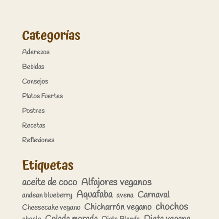
Categorías
Aderezos
Bebidas
Consejos
Platos Fuertes
Postres
Recetas
Reflexiones
Etiquetas
aceite de coco
Alfajores veganos
Aquafaba
Carnaval
andean blueberry
avena
chochos
Chicharrón vegano
Cheesecake vegano
Colada morada
Dieta vegana