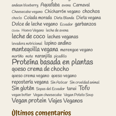
Aquafaba
Carnaval
andean blueberry
avena
chochos
Chicharrón vegano
Cheesecake vegano
Colada morada
Dieta vegana
choclo
Dieta Blanda
Dulce de leche vegano
garbanzos
Ecuador
Huevo Vegano
leche de avena
Glutén
leche de coco
leches veganas
lupino andino
levadura nutricional
mantequilla vegana
merengue vegano
naranjilla
mortiño
mote
picadillo
Proteína basada en plantas
queso crema de chocho
queso crema vegano
queso vegano
repostería vegana
Sin Azúcar
Sin crueldad animal
Tofu
Sin glutén
tarwi
Sopas del Ecuador
vegan butter
Vegan cheesecake
Vegan Potato Soup
Vegan protein
Viajes Veganos
Últimos comentarios