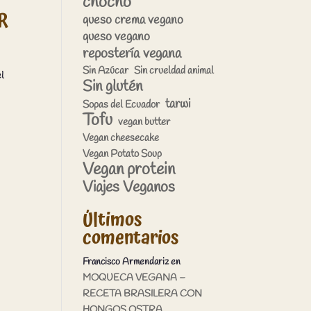
chocho
R
queso crema vegano
queso vegano
repostería vegana
Sin Azúcar
Sin crueldad animal
l
Sin glutén
tarwi
Sopas del Ecuador
Tofu
vegan butter
Vegan cheesecake
Vegan Potato Soup
Vegan protein
Viajes Veganos
Últimos
comentarios
Francisco Armendariz
en
MOQUECA VEGANA –
RECETA BRASILERA CON
HONGOS OSTRA