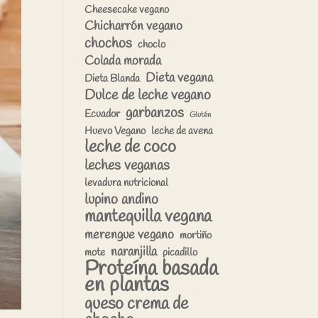
Cheesecake vegano
Chicharrón vegano
chochos
choclo
Colada morada
Dieta vegana
Dieta Blanda
Dulce de leche vegano
garbanzos
Ecuador
Glutén
Huevo Vegano
leche de avena
leche de coco
leches veganas
levadura nutricional
lupino andino
mantequilla vegana
merengue vegano
mortiño
naranjilla
mote
picadillo
Proteína basada
en plantas
queso crema de