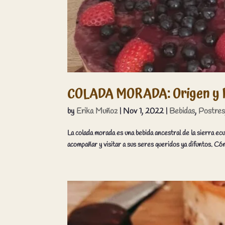
COLADA MORADA: Origen y R
by
Erika Muñoz
|
Nov 1, 2022
|
Bebidas
,
Postre
La colada morada es una bebida ancestral de la sierra ecu
acompañar y visitar a sus seres queridos ya difuntos. Cómo