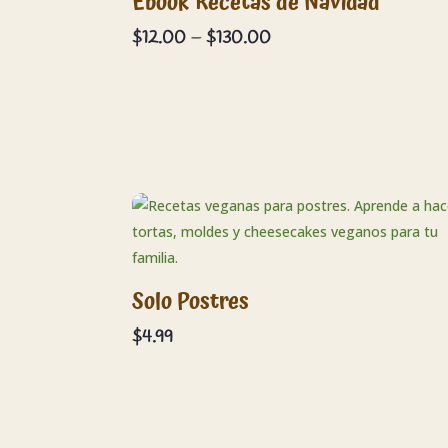
Ebook Recetas de Navidad
Price
$
12.00
–
$
130.00
range:
$12.00
through
$130.00
Solo Postres
$
4.99