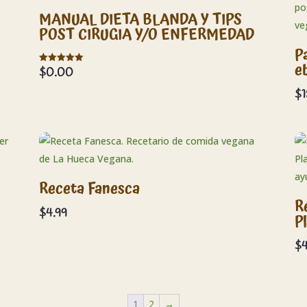
MANUAL DIETA BLANDA Y TIPS
POST CIRUGIA Y/O ENFERMEDAD
P
e
$
0.00
Valorado en
5.00
de 5
$
Receta Fanesca
R
$
4.99
P
$
4
1
2
→