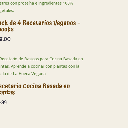
ack de 4 Recetarios Veganos –
books
18.00
ecetario Cocina Basada en
lantas
.99