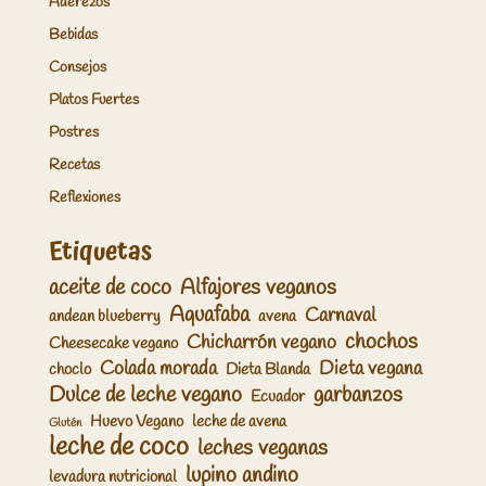
Aderezos
Bebidas
Consejos
Platos Fuertes
Postres
Recetas
Reflexiones
Etiquetas
aceite de coco
Alfajores veganos
Aquafaba
Carnaval
andean blueberry
avena
chochos
Chicharrón vegano
Cheesecake vegano
Colada morada
Dieta vegana
choclo
Dieta Blanda
Dulce de leche vegano
garbanzos
Ecuador
Huevo Vegano
leche de avena
Glutén
leche de coco
leches veganas
lupino andino
levadura nutricional