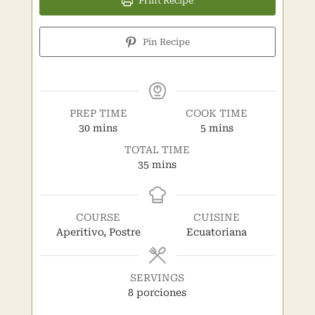
Print Recipe
Pin Recipe
PREP TIME
COOK TIME
minutes
minutes
30
mins
5
mins
TOTAL TIME
minutes
35
mins
COURSE
CUISINE
Aperitivo, Postre
Ecuatoriana
SERVINGS
8
porciones