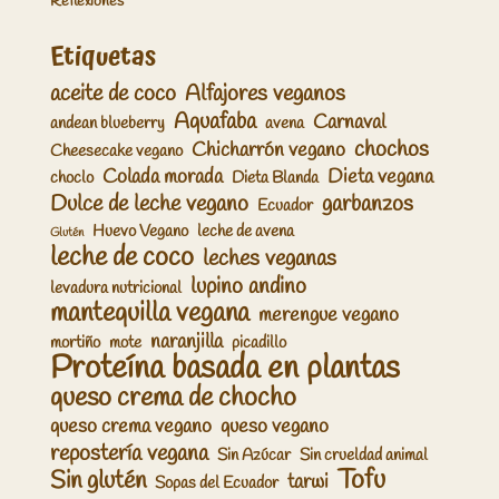
Reflexiones
Etiquetas
aceite de coco
Alfajores veganos
Aquafaba
Carnaval
andean blueberry
avena
chochos
Chicharrón vegano
Cheesecake vegano
Colada morada
Dieta vegana
choclo
Dieta Blanda
Dulce de leche vegano
garbanzos
Ecuador
Huevo Vegano
leche de avena
Glutén
leche de coco
leches veganas
lupino andino
levadura nutricional
mantequilla vegana
merengue vegano
naranjilla
mortiño
mote
picadillo
Proteína basada en plantas
queso crema de chocho
queso crema vegano
queso vegano
repostería vegana
Sin Azúcar
Sin crueldad animal
Tofu
Sin glutén
tarwi
Sopas del Ecuador