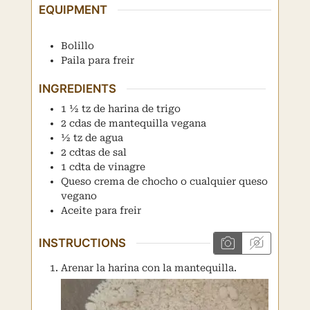
EQUIPMENT
Bolillo
Paila para freir
INGREDIENTS
1 ½
tz
de harina de trigo
2
cdas
de mantequilla vegana
½
tz
de agua
2
cdtas
de sal
1
cdta
de vinagre
Queso crema de chocho o cualquier queso
vegano
Aceite para freir
INSTRUCTIONS
Arenar la harina con la mantequilla.