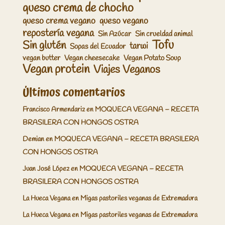
queso crema de chocho
queso crema vegano
queso vegano
repostería vegana
Sin Azúcar
Sin crueldad animal
Tofu
Sin glutén
tarwi
Sopas del Ecuador
vegan butter
Vegan cheesecake
Vegan Potato Soup
Vegan protein
Viajes Veganos
Últimos comentarios
Francisco Armendariz
en
MOQUECA VEGANA – RECETA
BRASILERA CON HONGOS OSTRA
Demian
en
MOQUECA VEGANA – RECETA BRASILERA
CON HONGOS OSTRA
Juan José López
en
MOQUECA VEGANA – RECETA
BRASILERA CON HONGOS OSTRA
La Hueca Vegana
en
Migas pastoriles veganas de Extremadura
La Hueca Vegana
en
Migas pastoriles veganas de Extremadura