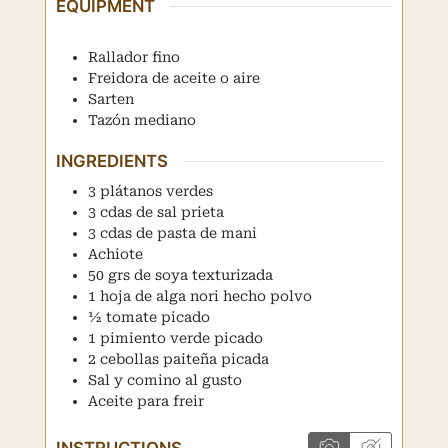
EQUIPMENT
Rallador fino
Freidora de aceite o aire
Sarten
Tazón mediano
INGREDIENTS
3
plátanos verdes
3
cdas
de sal prieta
3
cdas
de pasta de mani
Achiote
50
grs
de soya texturizada
1
hoja
de alga nori hecho polvo
½
tomate picado
1
pimiento verde picado
2
cebollas paiteña picada
Sal y comino al gusto
Aceite para freir
INSTRUCTIONS