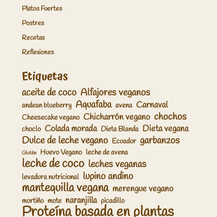
Platos Fuertes
Postres
Recetas
Reflexiones
Etiquetas
aceite de coco
Alfajores veganos
Aquafaba
Carnaval
andean blueberry
avena
chochos
Chicharrón vegano
Cheesecake vegano
Colada morada
Dieta vegana
choclo
Dieta Blanda
Dulce de leche vegano
garbanzos
Ecuador
Huevo Vegano
leche de avena
Glutén
leche de coco
leches veganas
lupino andino
levadura nutricional
mantequilla vegana
merengue vegano
naranjilla
mortiño
mote
picadillo
Proteína basada en plantas