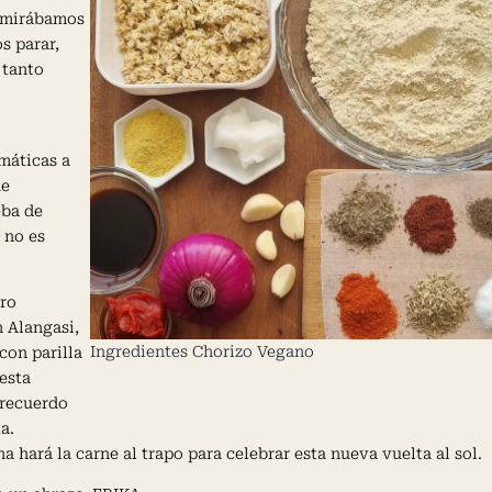
s mirábamos
s parar,
 tanto
máticas a
ue
eba de
a no es
tro
 Alangasi,
Ingredientes Chorizo Vegano
con parilla
esta
 recuerdo
a.
 hará la carne al trapo para celebrar esta nueva vuelta al sol.