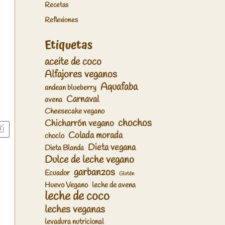
Recetas
Reflexiones
Etiquetas
aceite de coco
Alfajores veganos
Aquafaba
andean blueberry
Carnaval
avena
Cheesecake vegano
chochos
Chicharrón vegano
Colada morada
choclo
Dieta vegana
Dieta Blanda
Dulce de leche vegano
garbanzos
Ecuador
Glutén
Huevo Vegano
leche de avena
leche de coco
leches veganas
levadura nutricional