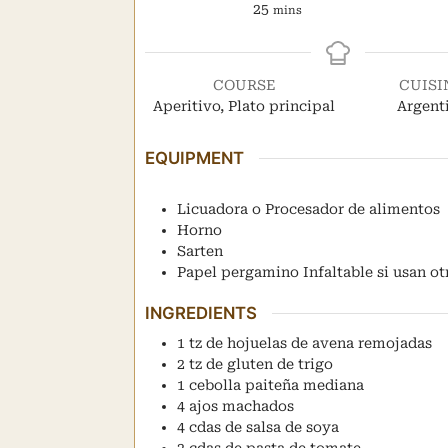
minutes
25
mins
COURSE
CUISI
Aperitivo, Plato principal
Argent
EQUIPMENT
Licuadora o Procesador de alimentos
Horno
Sarten
Papel pergamino
Infaltable si usan ot
INGREDIENTS
1
tz
de hojuelas de avena remojadas
2
tz
de gluten de trigo
1
cebolla paiteña mediana
4
ajos machados
4
cdas
de salsa de soya
2
cdas
de pasta de tomate