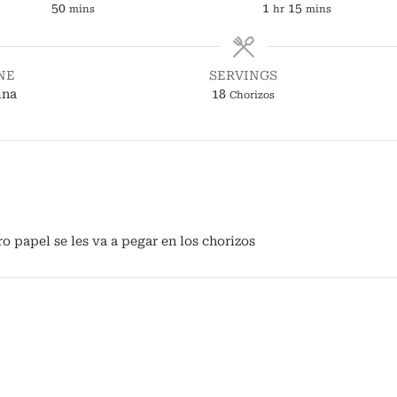
minutes
hour
minutes
50
1
15
mins
hr
mins
NE
SERVINGS
ina
18
Chorizos
ro papel se les va a pegar en los chorizos