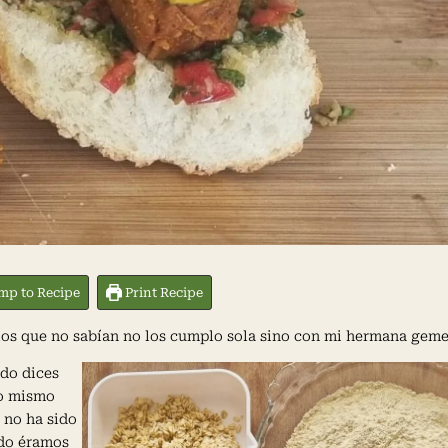
p to Recipe
Print Recipe
os que no sabían no los cumplo sola sino con mi hermana geme
ndo dices
lo mismo
 no ha sido
ndo éramos