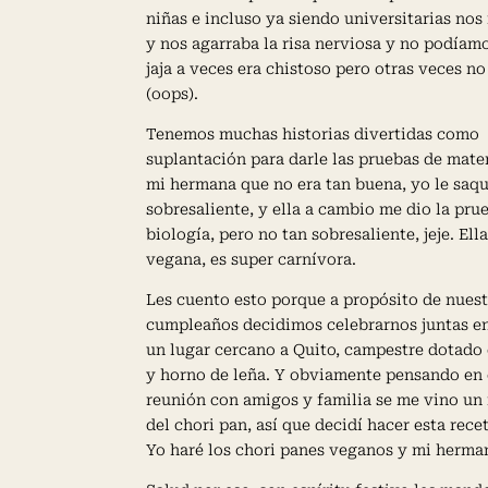
niñas e incluso ya siendo universitarias no
y nos agarraba la risa nerviosa y no podíamo
jaja a veces era chistoso pero otras veces no
(oops).
Tenemos muchas historias divertidas como
suplantación para darle las pruebas de mate
mi hermana que no era tan buena, yo le saq
sobresaliente, y ella a cambio me dio la pru
biología, pero no tan sobresaliente, jeje. Ell
vegana, es super carnívora.
Les cuento esto porque a propósito de nues
cumpleaños decidimos celebrarnos juntas en
un lugar cercano a Quito, campestre dotado 
y horno de leña. Y obviamente pensando en 
reunión con amigos y familia se me vino un
del chori pan, así que decidí hacer esta recet
Yo haré los chori panes veganos y mi hermana