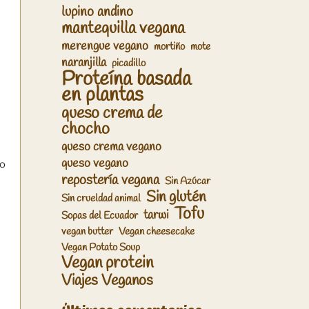
lupino andino
mantequilla vegana
merengue vegano
mortiño
mote
naranjilla
picadillo
Proteína basada
en plantas
queso crema de
chocho
queso crema vegano
queso vegano
so
repostería vegana
Sin Azúcar
Sin glutén
Sin crueldad animal
Tofu
tarwi
Sopas del Ecuador
vegan butter
Vegan cheesecake
Vegan Potato Soup
Vegan protein
Viajes Veganos