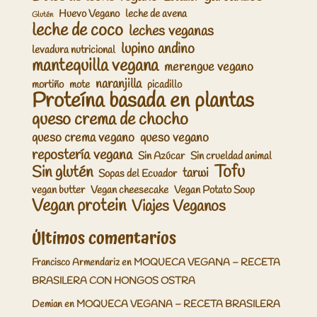
Huevo Vegano
leche de avena
Glutén
leche de coco
leches veganas
lupino andino
levadura nutricional
mantequilla vegana
merengue vegano
naranjilla
mortiño
mote
picadillo
Proteína basada en plantas
queso crema de chocho
queso crema vegano
queso vegano
repostería vegana
Sin Azúcar
Sin crueldad animal
Tofu
Sin glutén
tarwi
Sopas del Ecuador
vegan butter
Vegan cheesecake
Vegan Potato Soup
Vegan protein
Viajes Veganos
Últimos comentarios
Francisco Armendariz
en
MOQUECA VEGANA – RECETA
BRASILERA CON HONGOS OSTRA
Demian
en
MOQUECA VEGANA – RECETA BRASILERA