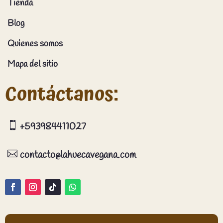
Tienda
Blog
Quienes somos
Mapa del sitio
Contáctanos:

+593984411027

contacto@lahuecavegana.com