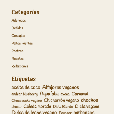
Categorías
Aderezos
Bebidas
Consejos
Platos Fuertes
Postres
Recetas
Reflexiones
Etiquetas
aceite de coco
Alfajores veganos
Aquafaba
Carnaval
andean blueberry
avena
chochos
Chicharrón vegano
Cheesecake vegano
Colada morada
Dieta vegana
choclo
Dieta Blanda
Dulce de leche vegano
garbanzos
Ecuador