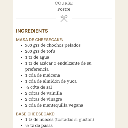
COURSE
Postre
INGREDIENTS
MASA DE CHEESECAKE:
300
grs
de chochos pelados
200
grs
de tofu
1
tz
de agua
1
tz
de azúcar o endulzante de su
preferencia
1
cda
de maicena
1
cda
de almidón de yuca
½
cdta
de sal
2
cdtas
de vainilla
2
cdtas
de vinagre
2
cda
de mantequilla vegana
BASE CHEESECAKE:
1
tz
de nueces
(tostadas si gustan)
½
tz
de pasas