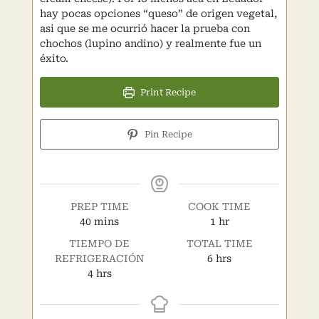
hay pocas opciones “queso” de origen vegetal,
asi que se me ocurrió hacer la prueba con
chochos (lupino andino) y realmente fue un
éxito.
Print Recipe
Pin Recipe
PREP TIME
COOK TIME
minutes
hour
40
mins
1
hr
TIEMPO DE
TOTAL TIME
hours
REFRIGERACIÓN
6
hrs
hours
4
hrs