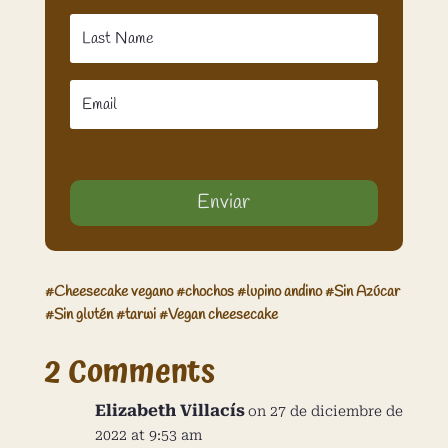
Enviar
#
Cheesecake vegano
#
chochos
#
lupino andino
#
Sin Azúcar
#
Sin glutén
#
tarwi
#
Vegan cheesecake
2 Comments
Elizabeth Villacís
on 27 de diciembre de
2022 at 9:53 am