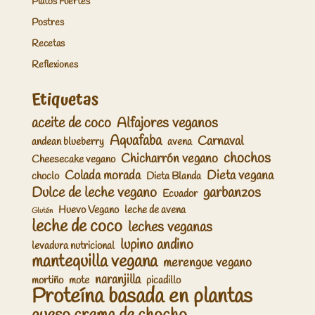
Platos Fuertes
Postres
Recetas
Reflexiones
Etiquetas
aceite de coco
Alfajores veganos
Aquafaba
Carnaval
andean blueberry
avena
chochos
Chicharrón vegano
Cheesecake vegano
Colada morada
Dieta vegana
choclo
Dieta Blanda
Dulce de leche vegano
garbanzos
Ecuador
Huevo Vegano
leche de avena
Glutén
leche de coco
leches veganas
lupino andino
levadura nutricional
mantequilla vegana
merengue vegano
naranjilla
mortiño
mote
picadillo
Proteína basada en plantas