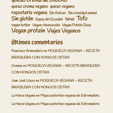
queso crema de chocho
queso crema vegano
queso vegano
repostería vegana
Sin Azúcar
Sin crueldad animal
Tofu
Sin glutén
tarwi
Sopas del Ecuador
vegan butter
Vegan cheesecake
Vegan Potato Soup
Vegan protein
Viajes Veganos
Últimos comentarios
Francisco Armendariz
en
MOQUECA VEGANA – RECETA
BRASILERA CON HONGOS OSTRA
Demian
en
MOQUECA VEGANA – RECETA BRASILERA
CON HONGOS OSTRA
Juan José López
en
MOQUECA VEGANA – RECETA
BRASILERA CON HONGOS OSTRA
La Hueca Vegana
en
Migas pastoriles veganas de Extremadura
La Hueca Vegana
en
Migas pastoriles veganas de Extremadura