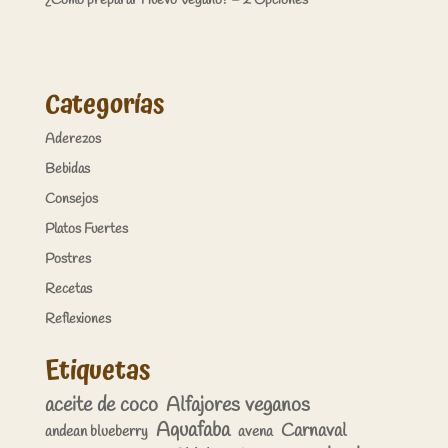
¿Cómo preparar Huevo Vegano? – 2 Opciones
Categorías
Aderezos
Bebidas
Consejos
Platos Fuertes
Postres
Recetas
Reflexiones
Etiquetas
aceite de coco
Alfajores veganos
Aquafaba
Carnaval
andean blueberry
avena