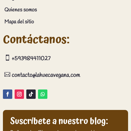
Quienes somos
Mapa del sitio
Contáctanos:

+593984411027

contacto@lahuecavegana.com
Suscríbete a nuestro blog: