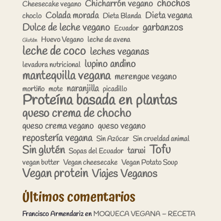
chochos
Chicharrón vegano
Cheesecake vegano
Colada morada
Dieta vegana
choclo
Dieta Blanda
Dulce de leche vegano
garbanzos
Ecuador
Huevo Vegano
leche de avena
Glutén
leche de coco
leches veganas
lupino andino
levadura nutricional
mantequilla vegana
merengue vegano
naranjilla
mortiño
mote
picadillo
Proteína basada en plantas
queso crema de chocho
queso crema vegano
queso vegano
repostería vegana
Sin Azúcar
Sin crueldad animal
Tofu
Sin glutén
tarwi
Sopas del Ecuador
vegan butter
Vegan cheesecake
Vegan Potato Soup
Vegan protein
Viajes Veganos
Últimos comentarios
Francisco Armendariz
en
MOQUECA VEGANA – RECETA