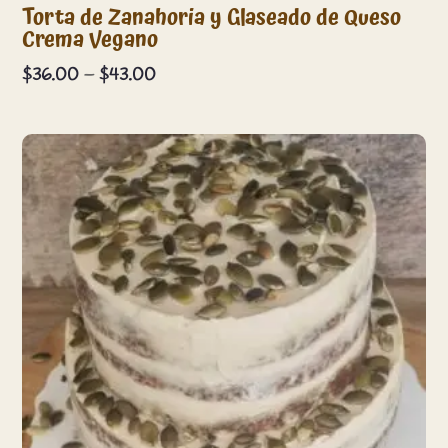
Torta de Zanahoria y Glaseado de Queso
Crema Vegano
Price
$
36.00
–
$
43.00
range:
$36.00
through
$43.00