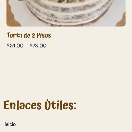
Torta de 2 Pisos
Price
$
64.00
–
$
78.00
range:
$64.00
through
$78.00
Enlaces Útiles:
Inicio