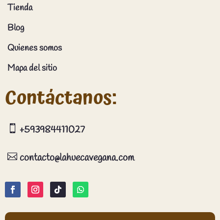
Tienda
Blog
Quienes somos
Mapa del sitio
Contáctanos:

+593984411027

contacto@lahuecavegana.com