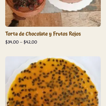
Torta de Chocolate y Frutos Rojos
Price
$
34.00
–
$
42.00
range:
$34.00
through
$42.00