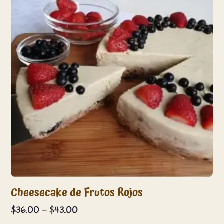
Cheesecake de Frutos Rojos
Price
$
36.00
–
$
43.00
range: