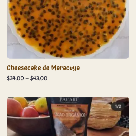
Cheesecake de Maracuya
Price
$
34.00
–
$
43.00
range:
$34.00
through
$43.00