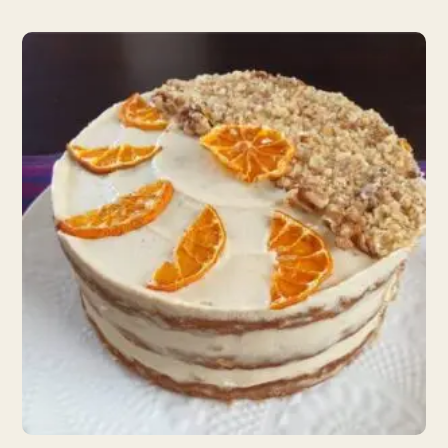
$36.00
through
$43.00