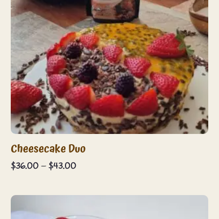
Cheesecake Duo
Price
$
36.00
–
$
43.00
range:
$36.00
through
$43.00