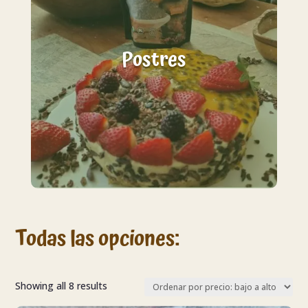
Postres
Todas las opciones:
Sorted
Showing all 8 results
by