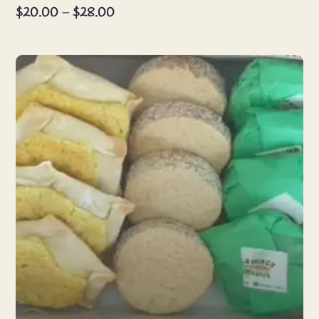
Price
$
20.00
–
$
28.00
range:
$20.00
through
$28.00