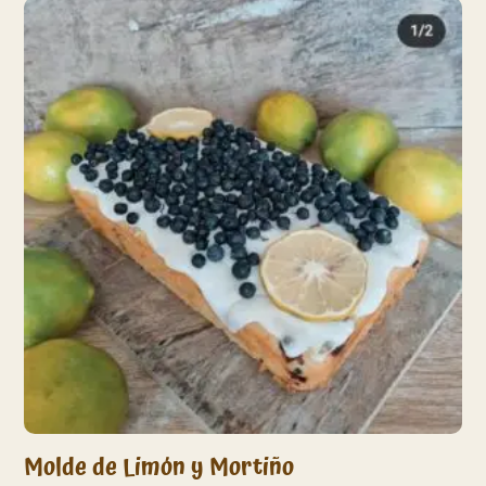
price:
low
to
high
Molde de Limón y Mortiño