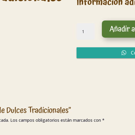
Información ad
Caja
Añadir a
de
Dulces
Tradicionales
cantidad
C
de Dulces Tradicionales”
cada.
Los campos obligatorios están marcados con
*