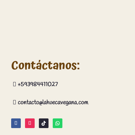
Contáctanos:
+593984411027

contacto@lahuecavegana.com
