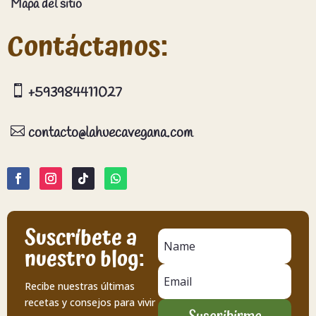
Mapa del sitio
Contáctanos:

+593984411027

contacto@lahuecavegana.com
Suscríbete a
nuestro blog:
Recibe nuestras últimas
recetas y consejos para vivir