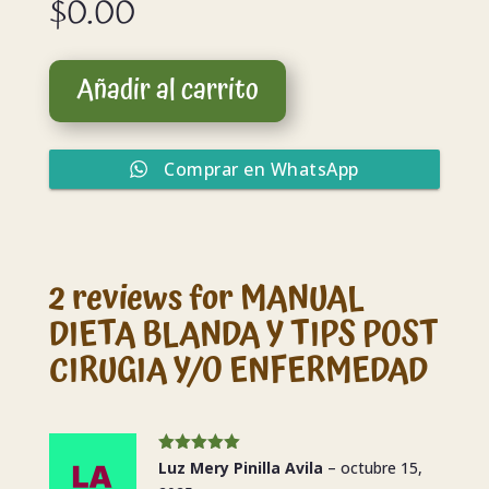
$
0.00
Añadir al carrito
Comprar en WhatsApp
2 reviews for
MANUAL
DIETA BLANDA Y TIPS POST
CIRUGIA Y/O ENFERMEDAD
Valorado en
Luz Mery Pinilla Avila
–
octubre 15,
5
de 5