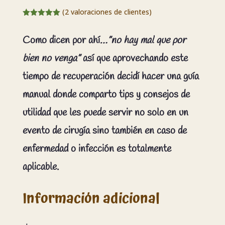
(
2
valoraciones de clientes)
Valorado
5.00
sobre
5 basado
Como dicen por ahí
…”no hay mal que por
en
puntuacione
bien no venga”
así que aprovechando este
s de
clientes
tiempo de recuperación decidí hacer una guía
manual donde comparto tips y consejos de
utilidad que les puede servir no solo en un
evento de cirugía sino también en caso de
enfermedad o infección es totalmente
aplicable.
Información adicional