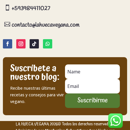

+593984411027

contacto@lahuecavegana.com
Suscríbete a
nuestro blog:
Recibe nuestras últimas
recetas y consejos para vivir
Suscribirme
vegano.
LA HUECA VEGANA 2026© Todos los derechos reservados |