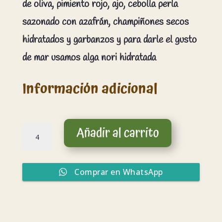
de oliva, pimiento rojo, ajo, cebolla perla
sazonado con azafrán, champiñones secos
hidratados y garbanzos y para darle el gusto
de mar usamos alga nori hidratada
Información adicional
Paella
Añadir al carrito
Nori
de
garbanzo
y
Comprar en WhatsApp
champiñones
cantidad