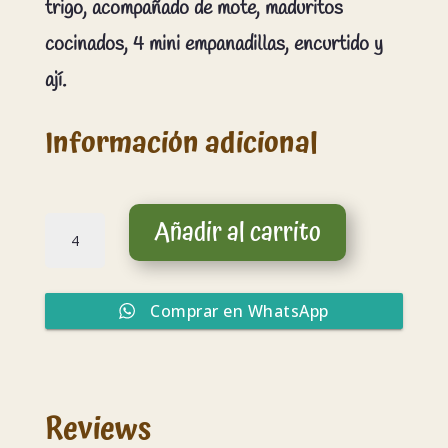
trigo, acompañado de mote, maduritos
cocinados, 4 mini empanadillas, encurtido y
ají.
Información adicional
Mote
Añadir al carrito
con
chicharrón
de
gluten
Comprar en WhatsApp
de
trigo
cantidad
Reviews